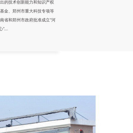
出的技术创新能力和知识产权
基金、郑州市重大科技专项等
南省和郑州市政府批准成立“河
...