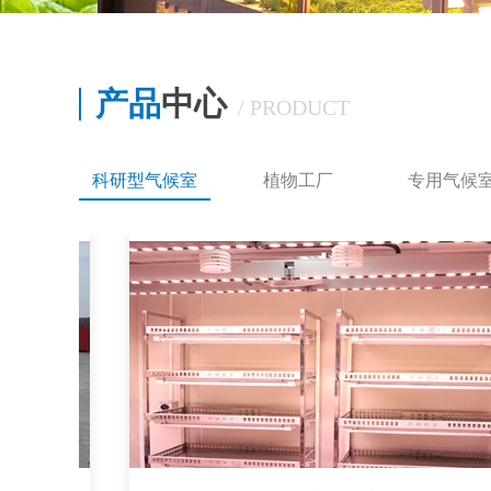
产品
中心
/ PRODUCT
科研型气候室
植物工厂
专用气候