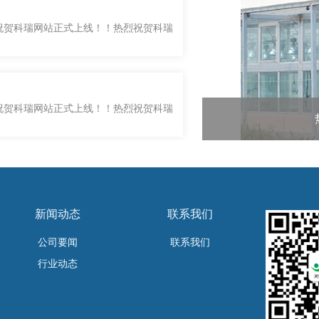
祝贺科瑞网站正式上线！！热烈祝贺科瑞
祝贺科瑞网站正式上线！！热烈祝贺科瑞
新闻动态
联系我们
公司要闻
联系我们
行业动态