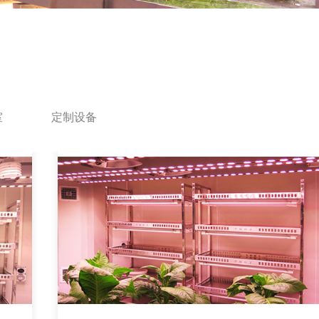
室
定制设备