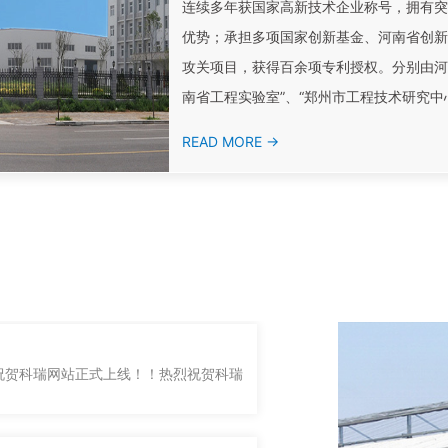
连续多年获国家高新技术企业称号，拥有突
优势；承担多项国家创新基金、河南省创新
攻关项目，获得百余项专利授权。分别由河
南省工程实验室”、“郑州市工程技术研究中心”
READ MORE →
祝贺科瑞网站正式上线！！热烈祝贺科瑞